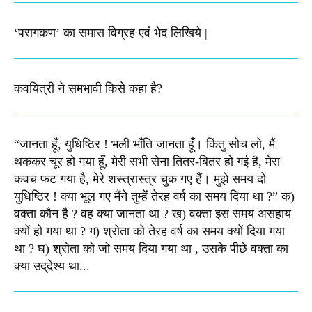
‘परागकण’ का समास विग्रह एवं भेद लिखिये |
कवयित्री ने समभावी किसे कहा है?
“जानता हूँ, युधिष्ठिर ! भली भाँति जानता हूँ। किंतु सोच लो, मैं
थककर चूर हो गया हूँ, मेरी सभी सेना तितर-बितर हो गई है, मेरा
कवच फट गया है, मेरे शस्‍त्रास्‍त्र चुक गए हैं। मुझे समय दो
युधिष्‍ठिर ! क्‍या भूल गए मैंने तुम्‍हें तेरह वर्ष का समय दिया था ?” क)
वक्‍ता कौन है ? वह क्‍या जानता था ? ख) वक्‍ता इस समय असहाय
क्यों हो गया था ? ग) श्रोता को तेरह वर्ष का समय क्‍यों दिया गया
था ? घ) श्रोता को जो समय दिया गया था , उसके पीछे वक्‍ता का
क्‍या उद्‌देश्‍य था...