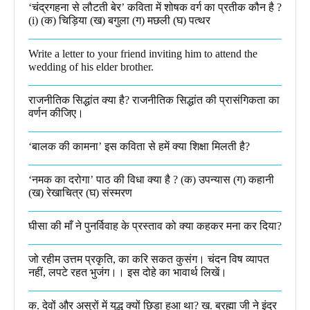
‘चंद्रगहना से लौटती बेर’ कविता में शोषक वर्ग का प्रतीक कौन है ?
(i) (क) चिड़िया (ख) बगुला (ग) मछली (घ) पत्थर
Write a letter to your friend inviting him to attend the
wedding of his elder brother.
राजनीतिक सिद्धांत क्या है? राजनीतिक सिद्धांत की प्रासंगिकता का
वर्णन कीजिए।
‘बालक की कामना’ इस कविता से हमें क्या शिक्षा मिलती है?
‘नमक का दरोगा’ पाठ की विधा क्या है ? (क) उपन्यास (ग) कहानी
(ख) रेखाचित्र (घ) संस्मरण​
घीसा की माँ ने पुनर्विवाह के प्रस्ताव को क्या कहकर मना कर दिया?
जो रहीम उत्तम प्रकृति, का करि सकत कुसंग। चंदन विष व्यापत
नहीं, लपटे रहत भुजंग।। इस दोहे का भावार्थ लिखें।
क. देवों और असुरों में युद्ध क्यों छिड़ा हुआ था? ख. ब्रह्मा जी ने इंद्र