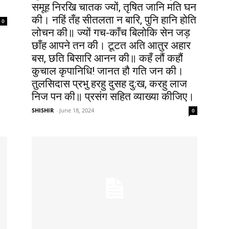
समूह निरखि चातक ज्यों, तृषित जानि मति घन
की। नहिं तँह सीतलता न बारि, पुनि हानि होति
0
लोचन की॥ ज्यों गच-काँच बिलोकि सेन जड़
छाँह आपने तन की। टूटत अति आतुर अहार
बस, छति बिसारि आनन की॥ कहँ लौं कहौं
कुचाल कृपानिधि! जानत हौ गति जन की।
तुलसिदास प्रभु हरहु दुसह दु:ख, करहु लाज
निज पन की॥ प्रसंग सहित व्याख्या कीजिए।
SHISHIR
-
June 18, 2024
0