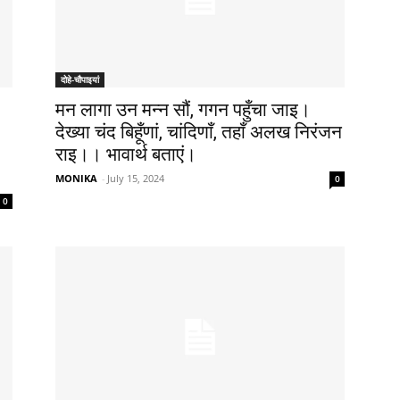
दोहे-चौपाइयां
मन लागा उन मन्न सौं, गगन पहुँचा जाइ।
देख्या चंद बिहूँणां, चांदिणाँ, तहाँ अलख निरंजन
राइ।। भावार्थ बताएं।
MONIKA
-
July 15, 2024
0
0