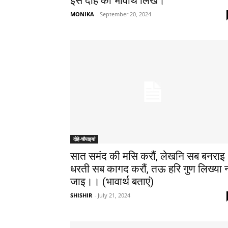
इस दोहे का भावार्थ लिखें।
MONIKA
-
September 20, 2024
दोहे-चौपाइयां
सात समंद की मसि करौं, लेखनि सब बनराइ
धरती सब कागद करौं, तऊ हरि गुण लिख्या 
जाइ।। (भावार्थ बताएं)
SHISHIR
-
July 21, 2024