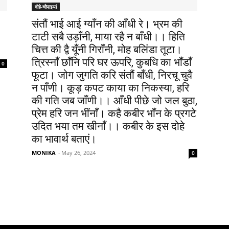
दोहे-चौपाइयां
संतौं भाई आई ग्याँन की आँधी रे। भ्रम की
टाटी सबै उड़ाँनी, माया रहै न बाँधी।। हिति
चित्त की द्वै यूँनी गिराँनी, मोह बलिंडा तूटा।
त्रिस्नाँ छाँनि परि घर ऊपरि, कुबधि का भाँडाँ
0
फूटा। जोग जुगति करि संतौं बाँधी, निरचू चुवै
न पाँणी। कूड़ कपट काया का निकस्या, हरि
की गति जब जाँणी।। आँधी पीछे जो जल बुठा,
प्रेम हरि जन भींनाँ। कहै कबीर भाँन के प्रगटे
उदित भया तम खीनाँ।। कबीर के इस दोहे
का भावार्थ बताएं।
MONIKA
-
May 26, 2024
0