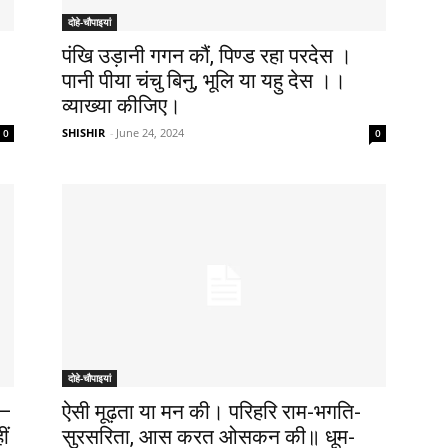
दोहे-चौपाइयां
पंखि उड़ानी गगन कौं, पिण्ड रहा परदेस ।
पानी पीया चंचु बिनु, भूलि या यहु देस ।।
व्याख्या कीजिए।
SHISHIR
-
June 24, 2024
0
0
दोहे-चौपाइयां
 –
ऐसी मूढ़ता या मन की। परिहरि राम-भगति-
ीं
सुरसरिता, आस करत ओसकन की॥ धूम-