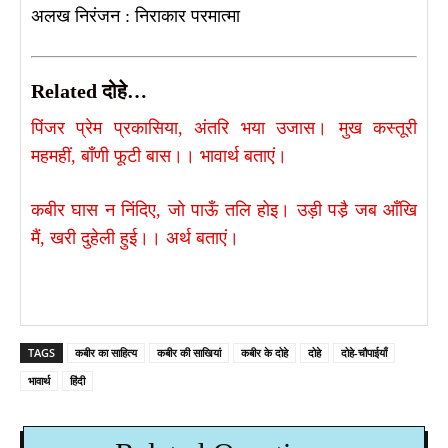
अलख निरंजन : निराकार परमात्मा
Related दोहे…
पिंजर प्रेम प्रकासिया, अंतरि भया उजास। मुख कस्तूरी
महमहीं, बाँणी फूटी बास।।​ भावार्थ बताएं।
कबीर घास न निंदिए, जो पाऊँ तलि होइ। उड़ी पडै़ जब आँखि
मैं, खरी दुहेली हुई।। अर्थ बताएं।
TAGS
कबीर का साहित्य
कबीर की साखियां
कबीर के दोहे
दोहे
दोहे-चौपाईयाँ
भावार्थ
हिंदी