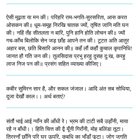
ऐसी मूढ़ता या मन की। परिहरि राम-भगति-सुरसरिता, आस करत
ओसकन की॥ धूम-समूह निरखि चातक ज्यों, तृषित जानि मति घन
की। नहिं तँह सीतलता न बारि, पुनि हानि होति लोचन की॥ ज्यों
गच-काँच बिलोकि सेन जड़ छाँह आपने तन की। टूटत अति आतुर
अहार बस, छति बिसारि आनन की॥ कहँ लौं कहौं कुचाल कृपानिधि!
जानत हौ गति जन की। तुलसिदास प्रभु हरहु दुसह दु:ख, करहु
लाज निज पन की॥ प्रसंग सहित व्याख्या कीजिए।
कबीर सुमिरन सार है, और सकल जंजाल। आदि अंत सब सोधिया,
दूजा देखौं काल।। अर्थ बताएं?
संतौं भाई आई ग्याँन की आँधी रे। भ्रम की टाटी सबै उड़ाँनी, माया
रहै न बाँधी।। हिति चित्त की द्वै यूँनी गिराँनी, मोह बलिंडा तूटा।
त्रिस्नाँ छाँनि परि घर ऊपरि, कुबधि का भाँडाँ फूटा। जोग जुगति