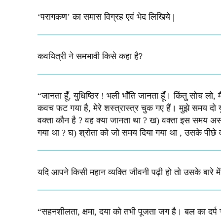
‘परागकण’ का समास विग्रह एवं भेद लिखिये |
कवयित्री ने समभावी किसे कहा है?
“जानता हूँ, युधिष्ठिर ! भली भाँति जानता हूँ। किंतु सोच लो, 
कवच फट गया है, मेरे शस्‍त्रास्‍त्र चुक गए हैं। मुझे समय दो युध
वक्‍ता कौन है ? वह क्‍या जानता था ? ख) वक्‍ता इस समय असहा
गया था ? घ) श्रोता को जो समय दिया गया था , उसके पीछे वक्‍त
यदि आपने किसी महान व्यक्ति जीवनी पढ़ी हो तो उसके बारे म
“सहनशीलता, क्षमा, दया को तभी पूजता जग है। बल का दर्प