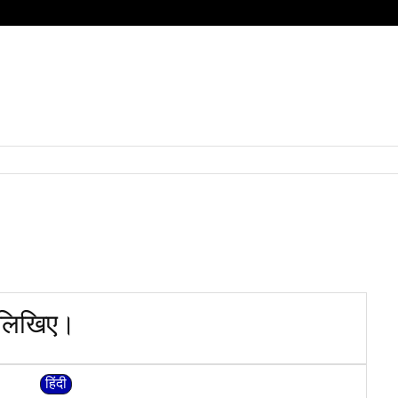
HOME
QUESTIONS
SUBJECT
हिंदी
BOARD
 लिखिए​।
हिंदी