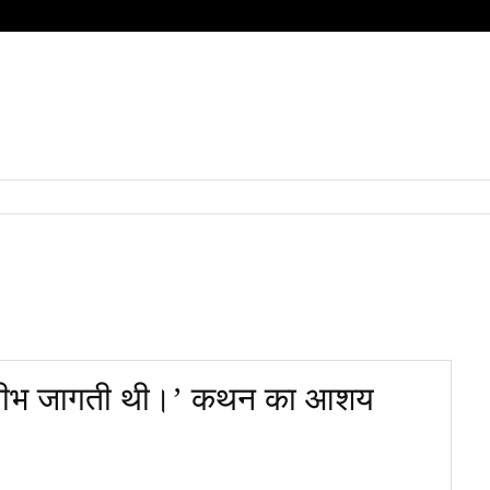
HOME
QUESTIONS
SUBJECT
हिंदी
BOARD
की जीभ जागती थी।’ कथन का आशय