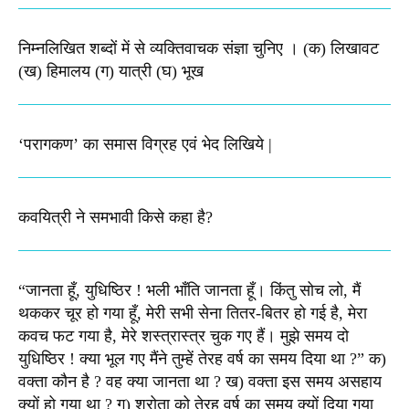
निम्नलिखित शब्दों में से व्यक्तिवाचक संज्ञा चुनिए । (क) लिखावट
(ख) हिमालय (ग) यात्री (घ) भूख​
‘परागकण’ का समास विग्रह एवं भेद लिखिये |
कवयित्री ने समभावी किसे कहा है?
“जानता हूँ, युधिष्ठिर ! भली भाँति जानता हूँ। किंतु सोच लो, मैं
थककर चूर हो गया हूँ, मेरी सभी सेना तितर-बितर हो गई है, मेरा
कवच फट गया है, मेरे शस्‍त्रास्‍त्र चुक गए हैं। मुझे समय दो
युधिष्‍ठिर ! क्‍या भूल गए मैंने तुम्‍हें तेरह वर्ष का समय दिया था ?” क)
वक्‍ता कौन है ? वह क्‍या जानता था ? ख) वक्‍ता इस समय असहाय
क्यों हो गया था ? ग) श्रोता को तेरह वर्ष का समय क्‍यों दिया गया