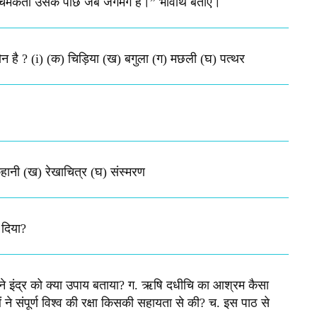
 चमकता उसके पीछे जब जगमग है।”​ भावार्थ बताएं।
कौन है ? (i) (क) चिड़िया (ख) बगुला (ग) मछली (घ) पत्थर
हानी (ख) रेखाचित्र (घ) संस्मरण​
 दिया?
ा जी ने इंद्र को क्या उपाय बताया? ग. ऋषि दधीचि का आश्रम कैसा
ने संपूर्ण विश्व की रक्षा किसकी सहायता से की? च. इस पाठ से