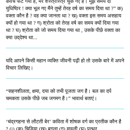
कवच फट गया है, मेरे शस्‍त्रास्‍त्र चुक गए हैं। मुझे समय दो
युधिष्‍ठिर ! क्‍या भूल गए मैंने तुम्‍हें तेरह वर्ष का समय दिया था ?” क)
वक्‍ता कौन है ? वह क्‍या जानता था ? ख) वक्‍ता इस समय असहाय
क्यों हो गया था ? ग) श्रोता को तेरह वर्ष का समय क्‍यों दिया गया
था ? घ) श्रोता को जो समय दिया गया था , उसके पीछे वक्‍ता का
क्‍या उद्‌देश्‍य था...
यदि आपने किसी महान व्यक्ति जीवनी पढ़ी हो तो उसके बारे में अपने
विचार लिखिए।
“सहनशीलता, क्षमा, दया को तभी पूजता जग है। बल का दर्प
चमकता उसके पीछे जब जगमग है।”​ भावार्थ बताएं।
‘चंद्रगहना से लौटती बेर’ कविता में शोषक वर्ग का प्रतीक कौन है
? (i) (क) चिड़िया (ख) बगुला (ग) मछली (घ) पत्थर