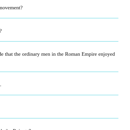
e movement?
?
de that the ordinary men in the Roman Empire enjoyed
.