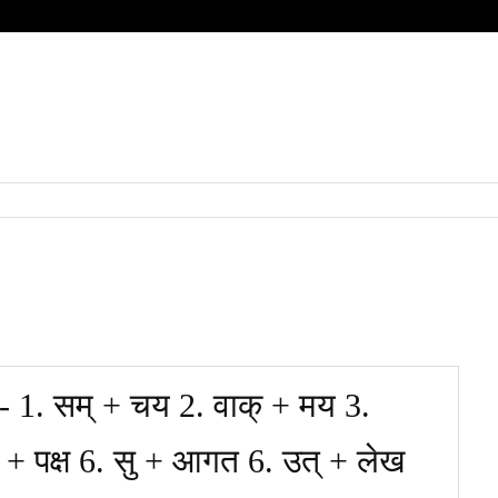
HOME
QUESTIONS
SUBJECT
हिंदी
BOARD
िए- 1. सम् + चय 2. वाक् + मय 3.
ः + पक्ष 6. सु + आगत 6. उत् + लेख