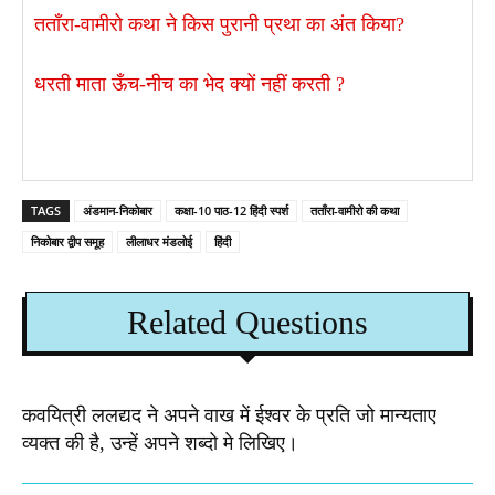
तताँरा-वामीरो कथा ने किस पुरानी प्रथा का अंत किया?
धरती माता ऊँच-नीच का भेद क्यों नहीं करती ?
TAGS
अंडमान-निकोबार
कक्षा-10 पाठ-12 हिंदी स्पर्श
तताँरा-वामीरो की कथा
निकोबार द्वीप समूह
लीलाधर मंडलोई
हिंदी
Related Questions
कवयित्री ललद्यद ने अपने वाख में ईश्वर के प्रति जो मान्यताए
व्यक्त की है, उन्हें अपने शब्दो मे लिखिए।